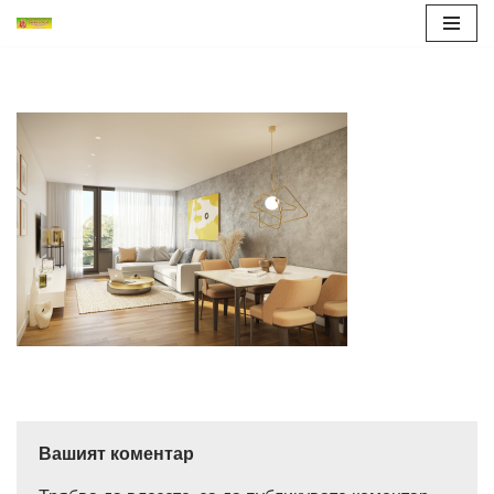
Продължете
към
съдържанието
Вашият коментар