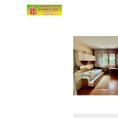
Продължете
към
съдържанието