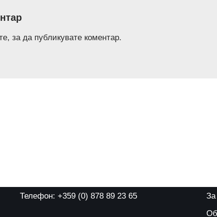
нтар
те
, за да публикувате коментар.
Телефон: +359 (0) 878 89 23 65
За
Об