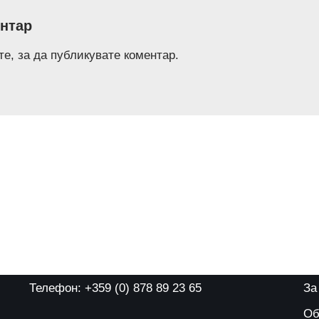
нтар
те
, за да публикувате коментар.
Телефон: +359 (0) 878 89 23 65
За
Об