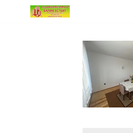
Продължете
към
съдържанието