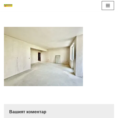
Продължете
към
съдържанието
Вашият коментар