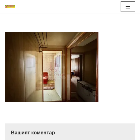
Продължете
към
съдържанието
Вашият коментар