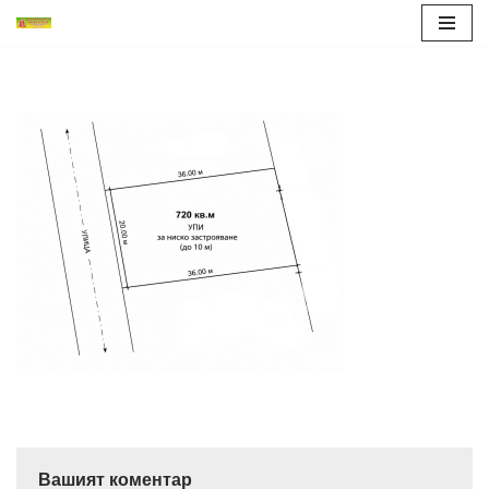
Продължете
към
съдържанието
Вашият коментар