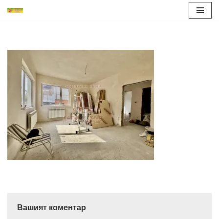
Продължете
към
съдържанието
Вашият коментар