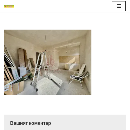
Продължете
към
съдържанието
Вашият коментар