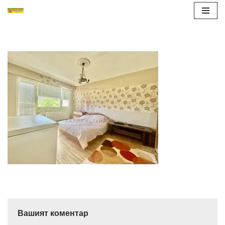
Продължете
към
съдържанието
Вашият коментар