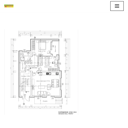
Продължете
към
съдържанието