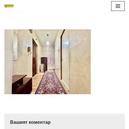
Продължете
към
съдържанието
Вашият коментар