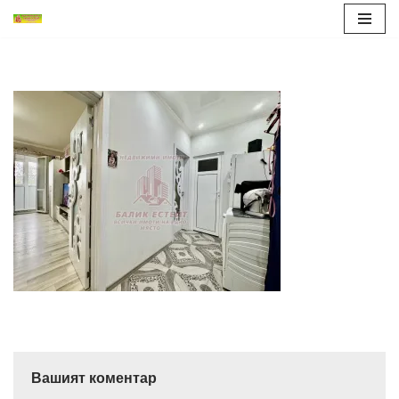
Продължете
към
съдържанието
Вашият коментар