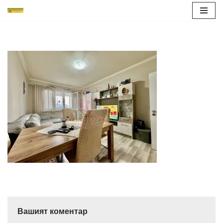
Продължете
към
съдържанието
Вашият коментар