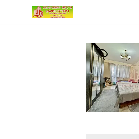
Продължете
към
съдържанието