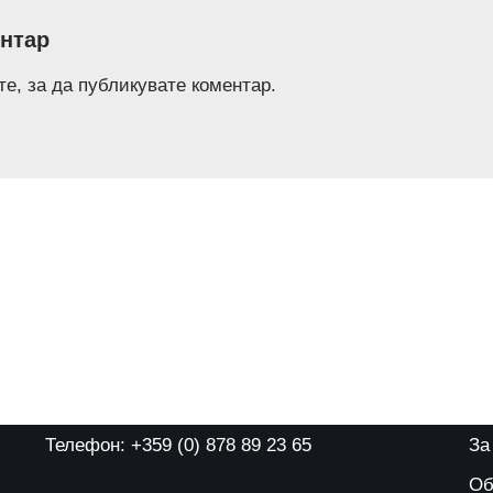
нтар
те
, за да публикувате коментар.
Телефон: +359 (0) 878 89 23 65
За
Об