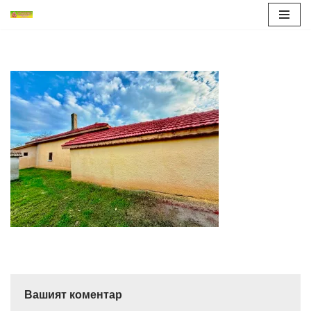
Продължете
към
съдържанието
Вашият коментар