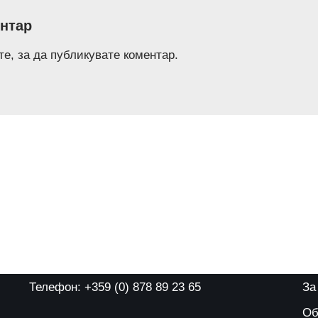
нтар
те
, за да публикувате коментар.
Телефон: +359 (0) 878 89 23 65
За
Об