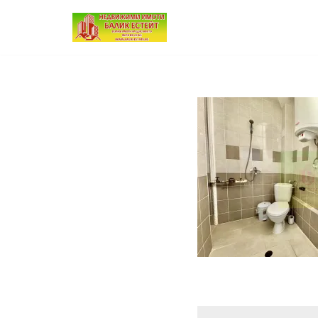
Продължете
към
съдържанието