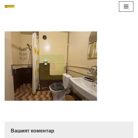
Продължете
към
съдържанието
Вашият коментар