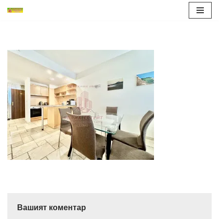
Продължете
към
съдържанието
Вашият коментар