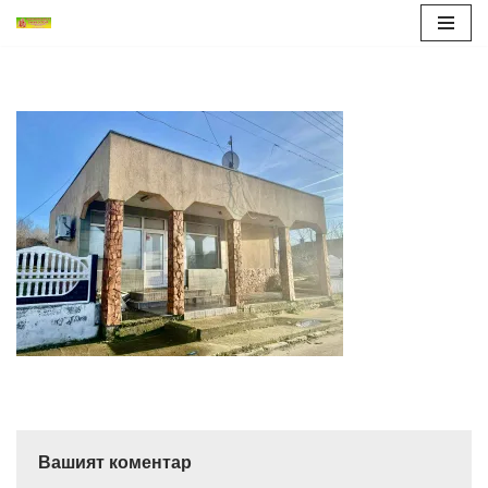
Продължете
към
съдържанието
Вашият коментар