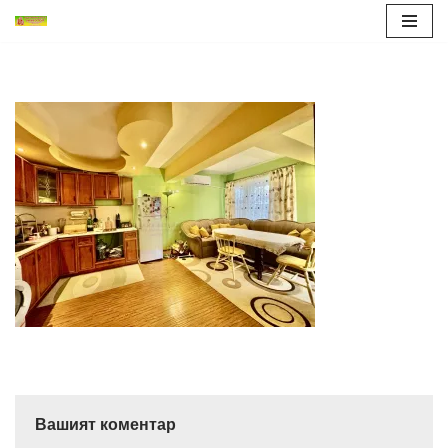
Продължете
към
съдържанието
Вашият коментар