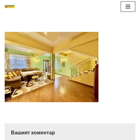
Продължете
към
съдържанието
Вашият коментар