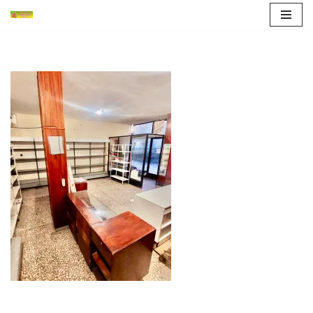
Продължете
към
съдържанието