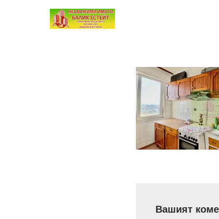
Продължете
към
съдържанието
Вашият коме