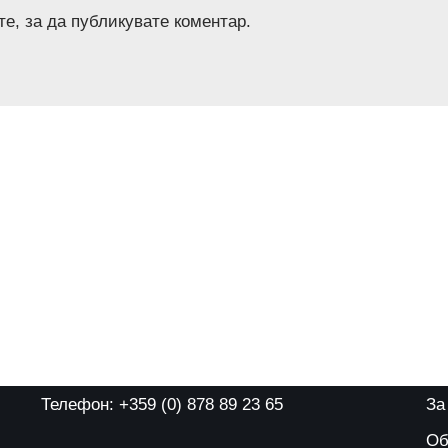
те
, за да публикувате коментар.
Телефон: +359 (0) 878 89 23 65
За
Об