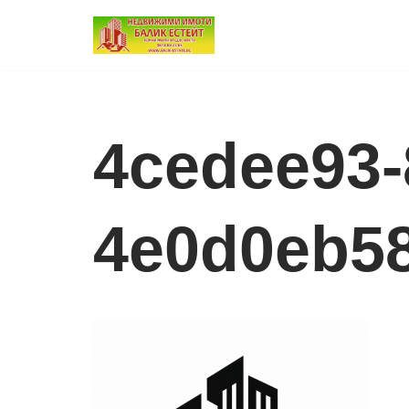
Продължете
към
съдържанието
4cedee93-
4e0d0eb5