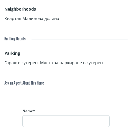
Neighborhoods
За повече информация на тел. +359 878 89 23 65
Квартал Малинова долина
Екип БАЛИК ЕСТЕЙТ!
Building Details
Parking
Гараж в сутерен
,
Място за паркиране в сутерен
Ask an Agent About This Home
Name*