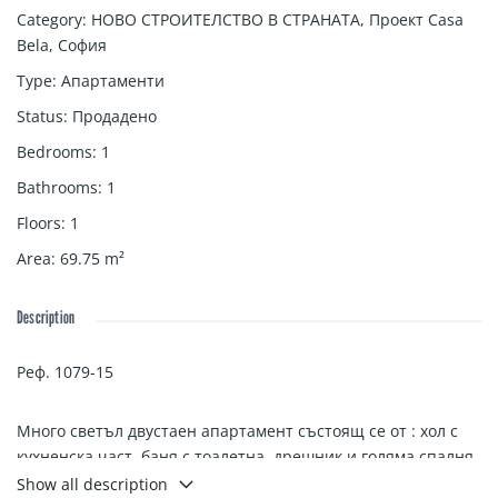
Category
:
НОВО СТРОИТЕЛСТВО В СТРАНАТА
,
Проект Casa
Bela
,
София
Type
:
Апартаменти
Status
:
Продаденo
Bedrooms
:
1
Bathrooms
:
1
Floors
:
1
Area
:
69.75
m²
Description
Реф. 1079-15
Много светъл двустаен апартамент състоящ се от : хол с
кухненска част, баня с тоалетна, дрешник и голяма спалня.
Show all description