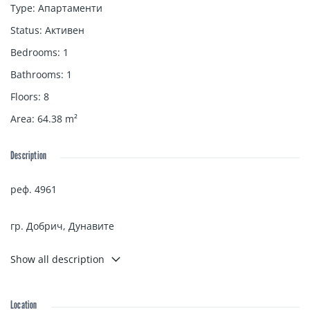
Type
:
Апартаменти
Status
:
Активен
Bedrooms
:
1
Bathrooms
:
1
Floors
:
8
Area
:
64.38
m²
Description
реф. 4961
гр. Добрич, Дунавите
Show all description
БАЛИК ЕСТЕЙТ предлага за продажба двустаен апартамент
със застроена площ 64,38 кв.м, състоящ се от:
Location