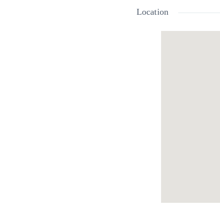
тоалетна. Апарта
Location
3,53 м². Имота с
• Предлага се с 
•
Цена: 49 900 ев
За повече информ
тел. +359 (0)878 8
e-mail: office@bal
Екип БАЛИК ЕСТ