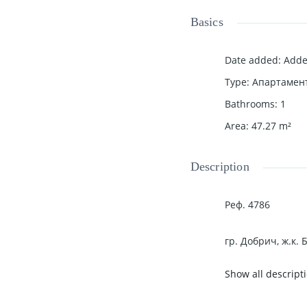
Basics
Date added
:
Adde
Type
:
Апартамен
Bathrooms
:
1
Area
:
47.27
m²
Description
Реф. 4786
гр. Добрич, ж.к. 
Show all descript
БАЛИК ЕСТЕЙТ про
всекидневна с из