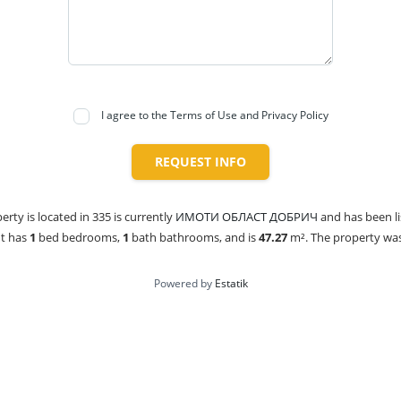
I agree to the Terms of Use and Privacy Policy
REQUEST INFO
erty is located in 335 is currently
ИМОТИ ОБЛАСТ ДОБРИЧ
and has been l
It has
1
bed
bedrooms,
1
bath
bathrooms, and is
47.27
m²
. The property was 
Powered by
Estatik