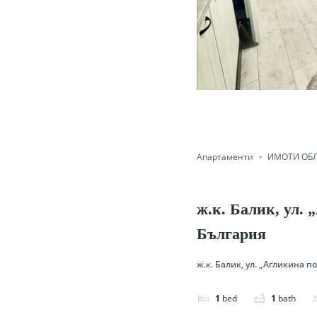
Апартаменти
ИМОТИ ОБЛ
ж.к. Балик, ул. 
България
ж.к. Балик, ул. „Агликина п
1
bed
1
bath