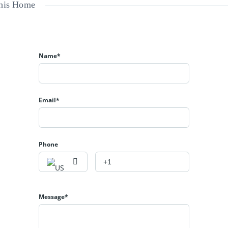
This Home
Name*
Email*
Phone
Message*