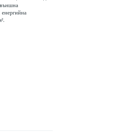
с външна
и енергийна
².