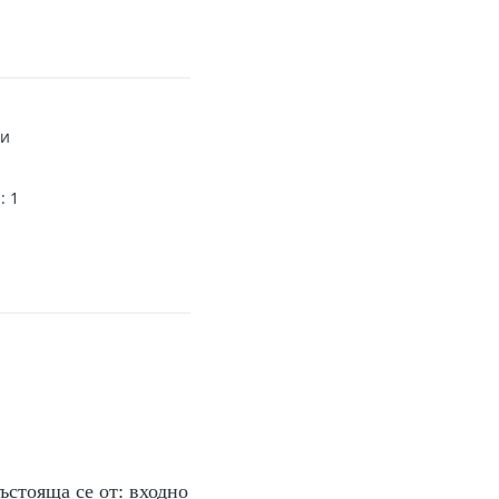
и
s
:
1
стояща се от: входно