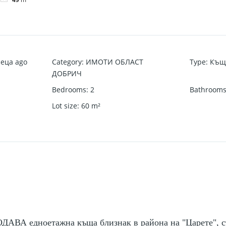
еца ago
Category
:
ИМОТИ ОБЛАСТ
Type
:
Къщ
ДОБРИЧ
Bedrooms
:
2
Bathroom
Lot size
:
60
m²
А едноетажна къща близнак в района на "Царете", съ