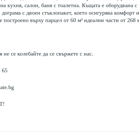
лна кухня, салон, баня с тоалетна. Къщата е оборудвана 
дограма с двоен стъклопакет, което осигурява комфорт 
е построено върху парцел от 60
м² идеални части от 268
м
 не се колебайте да се свържете с нас.
3 65
tate.bg
Т!