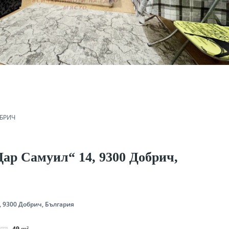
e
БРИЧ
Цар Самуил“ 14, 9300 Добрич,
, 9300 Добрич, България
49
m²