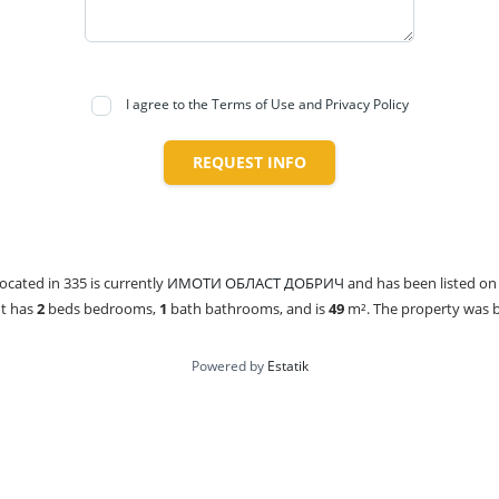
I agree to the Terms of Use and Privacy Policy
REQUEST INFO
located in 335 is currently
ИМОТИ ОБЛАСТ ДОБРИЧ
and has been listed o
It has
2
beds
bedrooms,
1
bath
bathrooms, and is
49
m²
. The property was bu
Powered by
Estatik