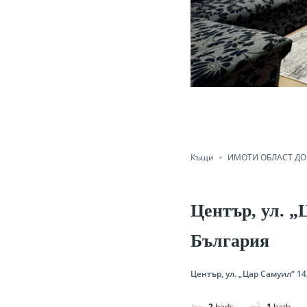
Save
Shar
Къщи
ИМОТИ ОБЛАСТ ДО
Център, ул. „
България
Център, ул. „Цар Самуил“ 14
2
beds
1
bath