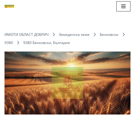
Продължете
към
съдържанието
ИМОТИ ОБЛАСТ ДОБРИЧ
Земеделска земя
Бенковски
9380
9380 Бенковски, България
Save
Share