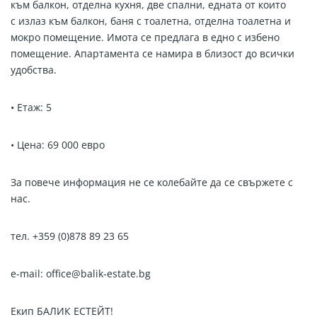
към балкон
, отделна кухня, две спални, едната от които
с
излаз към балкон,
баня с тоалетна, отделна тоалетна и
мокро помещение.
И
мота
се предлага в едно с
избено
помещение
. Апартамента се намира в близост до всички
удобства.
• Етаж: 5
•
Цена: 69 000
евро
За повече информация не се колебайте да се свържете с
нас.
тел. +359 (0)878 89 23 65
e-mail: office@balik-estate.bg
Екип БАЛИК ЕСТЕЙТ!