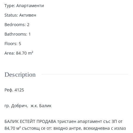
Type
:
Апартаменти
Status
:
Активен
Bedrooms
:
2
Bathrooms
:
1
Floors
:
5
Area
:
84.70
m²
Description
Реф. 4125
гр. Добрич, ж.к. Балик
БАЛИК ЕСТЕЙТ ПРОДАВА тристаен
апартамент със ЗП от
84,70 м² състоящ се от: входно антре, всекидневна с
излаз