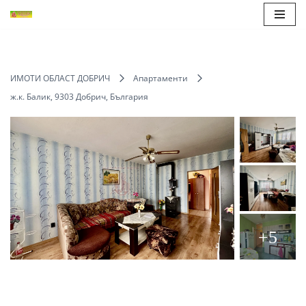
Продължете
към
съдържанието
ИМОТИ ОБЛАСТ ДОБРИЧ
Апартаменти
ж.к. Балик, 9303 Добрич, България
+5
Save
Share