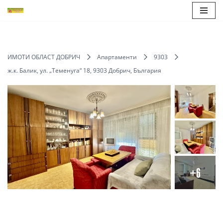
Продължете
към
съдържанието
ИМОТИ ОБЛАСТ ДОБРИЧ
Апартаменти
9303
ж.к. Балик, ул. „Теменуга“ 18, 9303 Добрич, България
+6
Save
Share