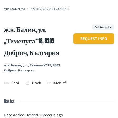
Апартаменти
ИМОТИ ОБЛАСТ ДОБРИЧ
ж.к. Балик, ул.
Call for price
REQUEST INFO
„Теменуга“ 18, 9303
Добрич, България
ж.к. Балик, ул. „Теменуга“ 18, 9303
Добрич, България
1
bed
1
bath
65.44
m²
Basics
Date added
:
Added 9 месеца ago