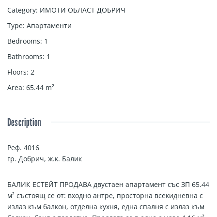
Category
:
ИМОТИ ОБЛАСТ ДОБРИЧ
Type
:
Апартаменти
Bedrooms
:
1
Bathrooms
:
1
Floors
:
2
Area
:
65.44
m²
Description
Реф. 4016
гр. Добрич, ж.к. Балик
БАЛИК ЕСТЕЙТ ПРОДАВА двустаен апартамент със ЗП 65.44
м² състоящ се от: входно антре, просторна всекидневна с
излаз към балкон, отделна кухня, една спалня с излаз към