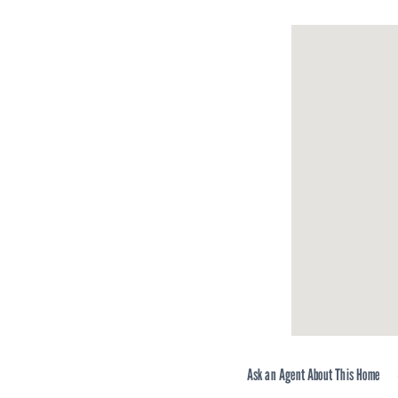
тел. +359 (0)878 8
e-mail: office@bal
Екип БАЛИК ЕСТ
Ask an Agent About This Home