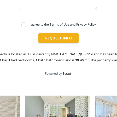
I agree to the Terms of Use and Privacy Policy
REQUEST INFO
erty is located in 335 is currently
ИМОТИ ОБЛАСТ ДОБРИЧ
and has been l
It has
1
bed
bedrooms,
1
bath
bathrooms, and is
39.40
m²
. The property was 
Powered by
Estatik