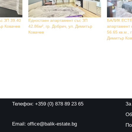
с ЗП 39.40
Едностаен апартамент със ЗП
БАЛИК ЕСТЕ
ър Ковачев
42.86м², гр. Добрич, ул. Димитър
апартамент 
Ковачев
56.65 кв.м., 
Димитър Ков
Телефон: +359 (0) 878 89 23 65
За
Об
Email: office@balik-estate.bg
По