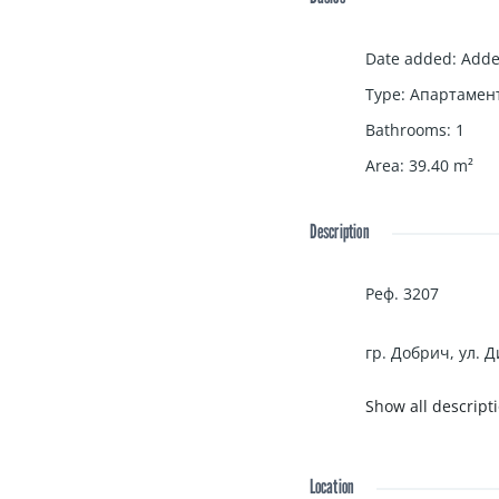
Date added
:
Adde
Type
:
Апартамен
Bathrooms
:
1
Area
:
39.40
m²
Description
Реф. 3207
гр. Добрич, ул. 
Show all descript
Едностаен апарта
излаз към балкон
Location
За повече информ