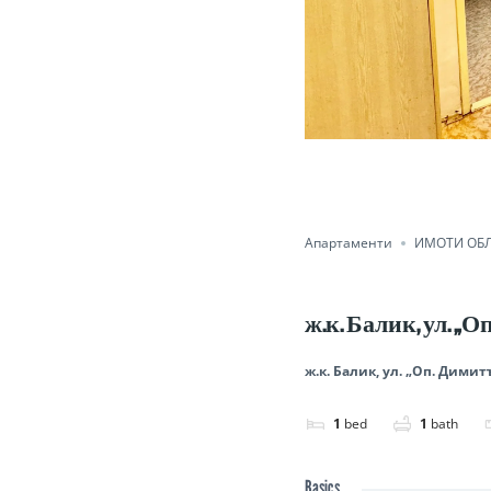
Апартаменти
ИМОТИ ОБЛ
ж.к. Балик, ул. „
ж.к. Балик, ул. „Оп. Дими
1
bed
1
bath
Basics