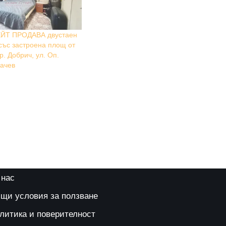
ЙТ ПРОДАВА двустаен
със застроена площ от
гр. Добрич, ул. Оп.
ачев
 нас
щи условия за ползване
литика и поверителност