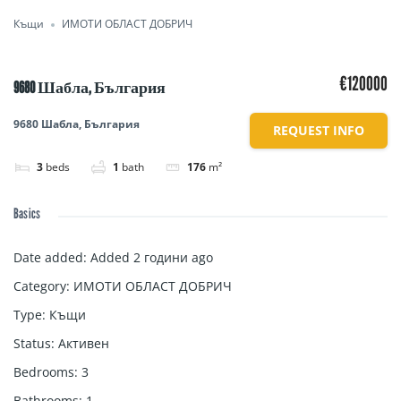
Къщи
ИМОТИ ОБЛАСТ ДОБРИЧ
€120000
9680 Шабла, България
9680 Шабла, България
REQUEST INFO
3
beds
1
bath
176
m²
Basics
Date added
:
Added 2 години ago
Category
:
ИМОТИ ОБЛАСТ ДОБРИЧ
Type
:
Къщи
Status
:
Активен
Bedrooms
:
3
Bathrooms
:
1