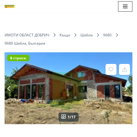
Продължете
към
съдържанието
ИМОТИ ОБЛАСТ ДОБРИЧ
Къщи
Шабла
9680
9680 Шабла, България
В строеж
1/17