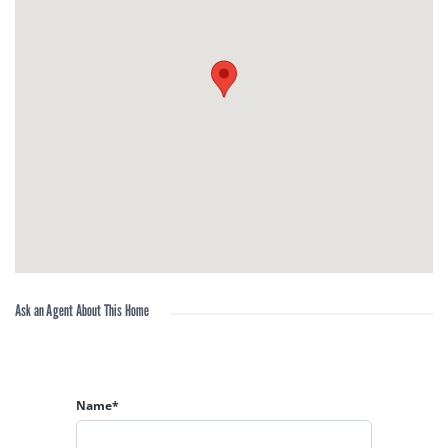
•Степен на завършеност Акт 14
•Изградена Ел и ВиК инсталация
•Цена: 120 000 евро
За повече информация не се колебайте да се свържете с
нас.
тел. +359 (0)878 89 23 65
e-mail: office@balik-estate.bg
Ask an Agent About This Home
Екип БАЛИК ЕСТЕЙТ!
Name*