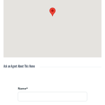
тел. +359 (0)878 89 23 65
e-mail: office@balik-estate.bg
Екип БАЛИК ЕСТЕЙТ!
Ask an Agent About This Home
Name*