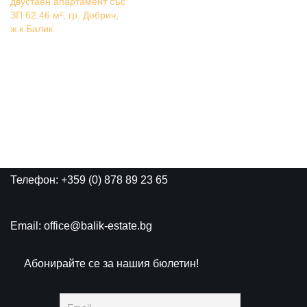
двустаен апартамент със
ЗП 62.46 м², гр. Добрич,
ж.к Балик
Телефон: +359 (0) 878 89 23 65
Email: office@balik-estate.bg
Абонирайте се за нашия бюлетин!