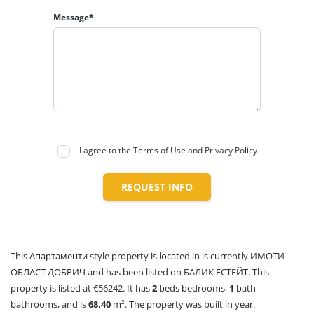
Message*
I agree to the Terms of Use and Privacy Policy
REQUEST INFO
This
Апартаменти
style property is located in is currently
ИМОТИ
ОБЛАСТ ДОБРИЧ
and has been listed on БАЛИК ЕСТЕЙТ. This
property is listed at €56242. It has
2
beds
bedrooms,
1
bath
bathrooms, and is
68.40
m²
. The property was built in year.