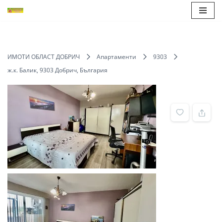
Продължете
към
съдържанието
ИМОТИ ОБЛАСТ ДОБРИЧ
Апартаменти
9303
ж.к. Балик, 9303 Добрич, България