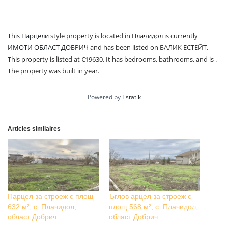
This
Парцели
style property is located in
Плачидол
is currently
ИМОТИ ОБЛАСТ ДОБРИЧ
and has been listed on БАЛИК ЕСТЕЙТ.
This property is listed at €19630. It has bedrooms, bathrooms, and is .
The property was built in year.
Powered by
Estatik
Articles similaires
Парцел за строеж с площ
Ъглов арцел за строеж с
632 м², с. Плачидол,
площ 568 м², с. Плачидол,
област Добрич
област Добрич