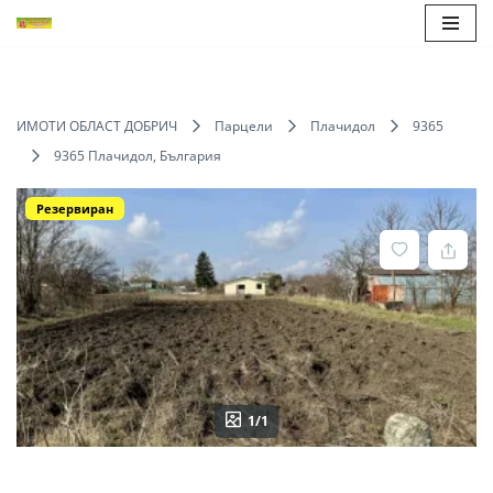
Продължете
към
съдържанието
ИМОТИ ОБЛАСТ ДОБРИЧ
Парцели
Плачидол
9365
9365 Плачидол, България
Резервиран
1/1