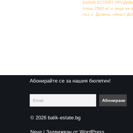
БАЛИК ЕСТЕЙТ ПРОДАВА
площ 2960 м² и лице на 
път, с. Долина, област До
Абонирайте се за нашия бюлетин!
© 2026 balik-estate.bg
Neve
| Задвижван от
WordPress