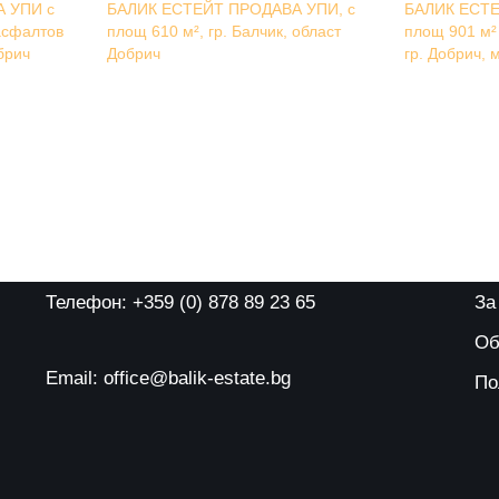
 УПИ с
БАЛИК ЕСТЕЙТ ПРОДАВА УПИ, с
БАЛИК ЕСТЕ
асфалтов
площ 610 м², гр. Балчик, област
площ 901 м² 
брич
Добрич
гр. Добрич, 
Телефон: +359 (0) 878 89 23 65
За
Об
Email: office@balik-estate.bg
По