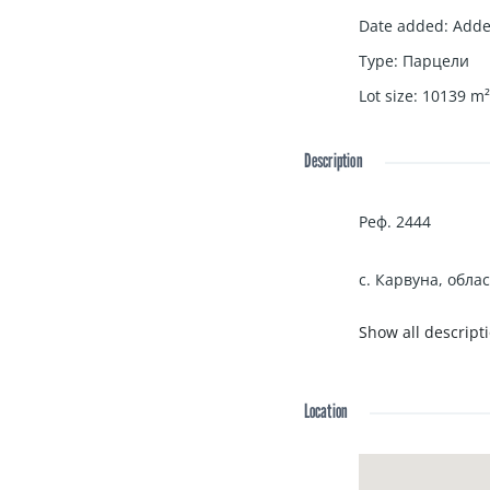
Date added
:
Adde
Type
:
Парцели
Lot size
:
10139
m²
Description
Реф
.
2444
с. Карвуна, обла
Show all descript
БАЛИК ЕСТЕЙТ ПР
Карвуна.
Location
• Цена: 14 999 ев
За повече информ