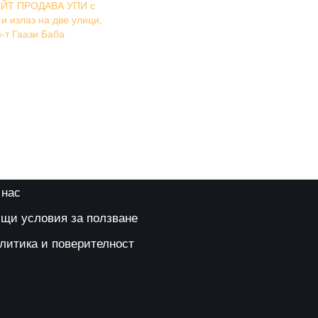
ЙТ ПРОДАВА УПИ с
и излаз на две улици,
м-т Гаази Баба
 нас
щи условия за ползване
литика и поверителност