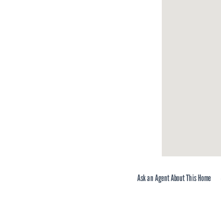
тел. +359 (0)878 8
Екип БАЛИК ЕСТ
Ask an Agent About This Home