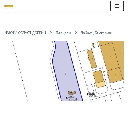
Продължете
към
съдържанието
ИМОТИ ОБЛАСТ ДОБРИЧ
Парцели
Добрич, България
ЕКСКЛУЗИВНО
Save
Share