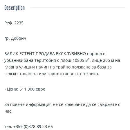
Description
Реф. 2235
гр. Добрич
БАЛИК ЕСТЕЙТ ПРОДАВА ЕКСКЛУЗИВНО парцел в
урбанизирана територия
с площ 10805 м²
,
лице
205
м на
главна улица и
н
ачин на трайно ползване за
база за
селскостопанска или горскостопанска техника.
•
Цена: 511 300 евро
За повече информация не се колебайте да се свържете с
нас.
тел. +359 (0)878 89 23 65