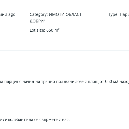
ини ago
Category
:
ИМОТИ ОБЛАСТ
Type
:
Пар
ДОБРИЧ
Lot size
:
650
m²
арцел с начин на трайно ползване лозе с площ от 650 м2 наход
се колебайте да се свържете с нас.