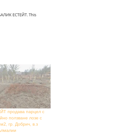
 БАЛИК ЕСТЕЙТ. This
ЙТ продава парцел с
айно ползване лозе с
м2, гр. Добрич, в.з
 Алмалии