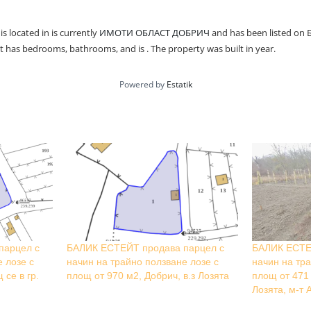
is located in is currently
ИМОТИ ОБЛАСТ ДОБРИЧ
and has been listed on
 It has bedrooms, bathrooms, and is . The property was built in year.
Powered by
Estatik
парцел с
БАЛИК ЕСТЕЙТ продава парцел с
БАЛИК ЕСТЕ
 лозе с
начин на трайно ползване лозе с
начин на тр
се в гр.
площ от 970 м2, Добрич, в.з Лозята
площ от 471 
Лозята, м-т