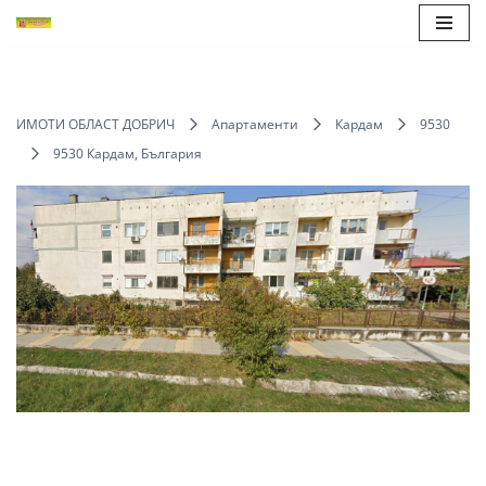
Продължете
към
съдържанието
ИМОТИ ОБЛАСТ ДОБРИЧ
Апартаменти
Кардам
9530
9530 Кардам, България
Save
Share