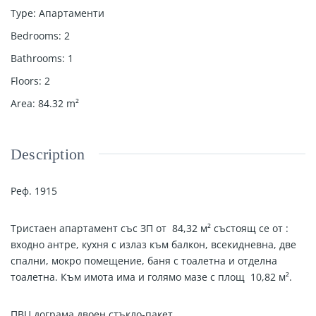
Type
:
Апартаменти
Bedrooms
:
2
Bathrooms
:
1
Floors
:
2
Area
:
84.32
m²
Description
Реф. 1915
Тристаен апартамент със ЗП от 84,32 м² състоящ се от :
входно антре, кухня с излаз към балкон, всекидневна, две
спални, мокро помещение, баня с тоалетна и отделна
тоалетна. Към имота има и голямо мазе с площ 10,82 м².
ПВЦ дограма двоен
стъкло-пакет
.