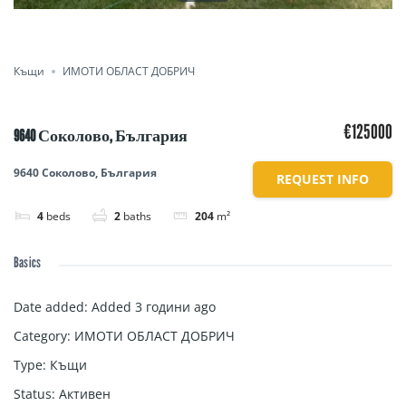
Къщи
ИМОТИ ОБЛАСТ ДОБРИЧ
€125000
9640 Соколово, България
9640 Соколово, България
REQUEST INFO
4
beds
2
baths
204
m²
Basics
Date added
:
Added 3 години ago
Category
:
ИМОТИ ОБЛАСТ ДОБРИЧ
Type
:
Къщи
Status
:
Активен