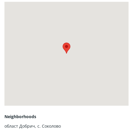
на последно място само на 10 км от плажа, което прави
къщата идеална инвестиция с цел краткосрочно отдаване
под наем.
За повече информация не се колебайте да се свържете с
нас.
тел. +359 (0)878 89 23 65
Екип БАЛИК ЕСТЕЙТ!
Neighborhoods
област Добрич
,
с. Соколово