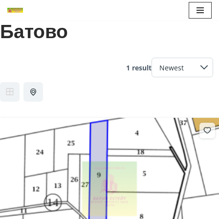
Батово
Продължете
към
съдържанието
1 result