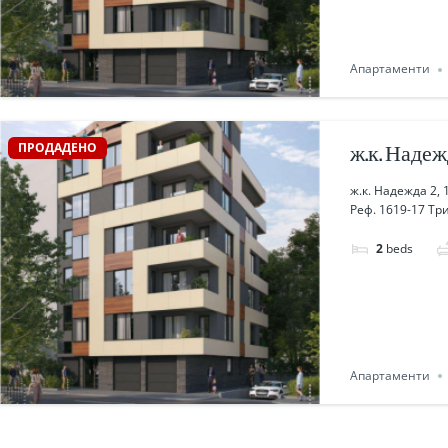
Апартаменти
ПРОДАДЕНО
ж.к. Надежд
ж.к. Надежда 2, 
Реф. 1619-17 Тр
2
beds
Апартаменти