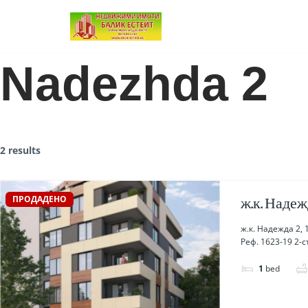
Продължете
към
Nadezhda 2
съдържанието
2 results
ПРОДАДЕНО
ж.к. Надежд
ж.к. Надежда 2, 
Реф. 1623-19 2-с
1
bed